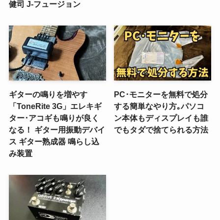
健司 J-フュージョン
ギターの鳴りを増やす
PC･モニターを無料で処分
「ToneRite 3G」エレキギ
する簡単なやり方｡パソコ
ター･アコギも鳴りが良く
ン本体もディスプレイも誰
なる！ ギター用振動デバイ
でもタダで捨てられる方法
ス ギター熟成器 鳴らし込
み装置