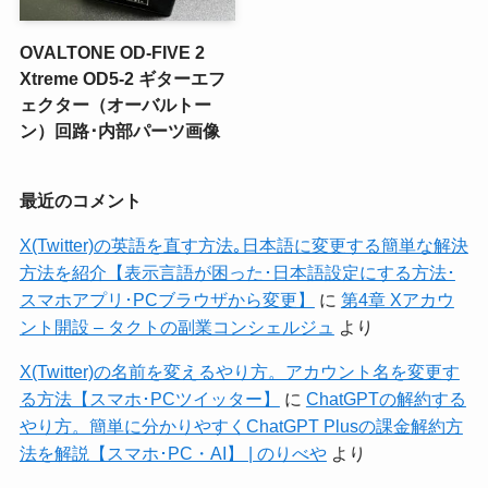
OVALTONE OD-FIVE 2
Xtreme OD5-2 ギターエフ
ェクター（オーバルトー
ン）回路･内部パーツ画像
最近のコメント
X(Twitter)の英語を直す方法｡日本語に変更する簡単な解決
方法を紹介【表示言語が困った･日本語設定にする方法･
スマホアプリ･PCブラウザから変更】
に
第4章 Xアカウ
ント開設 – タクトの副業コンシェルジュ
より
X(Twitter)の名前を変えるやり方。アカウント名を変更す
る方法【スマホ･PCツイッター】
に
ChatGPTの解約する
やり方。簡単に分かりやすくChatGPT Plusの課金解約方
法を解説【スマホ･PC・AI】 | のりべや
より