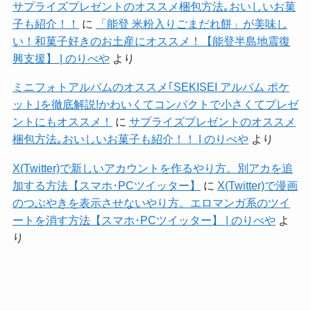
サプライズプレゼントのオススメ梱包方法｡おいしいお菓
子も紹介！！
に
「能登 米粉入りごまだれ餅」が美味し
い！和菓子好きのお土産にオススメ！【能登半島地震復
興支援】 | のりべや
より
ミニフォトアルバムのオススメ｢SEKISEI アルバム ポケ
ット｣を徹底解説!かわいくてコンパクトで小さくてプレゼ
ントにもオススメ！
に
サプライズプレゼントのオススメ
梱包方法｡おいしいお菓子も紹介！！ | のりべや
より
X(Twitter)で新しいアカウントを作るやり方。別アカを追
加する方法【スマホ･PCツイッター】
に
X(Twitter)で漫画
のつぶやきを表示させないやり方。エロマンガ系のツイ
ートを消す方法【スマホ･PCツイッター】 | のりべや
よ
り