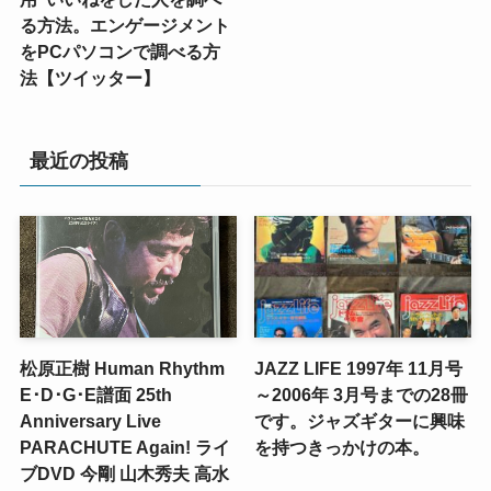
る方法。エンゲージメント
をPCパソコンで調べる方
法【ツイッター】
最近の投稿
松原正樹 Human Rhythm
JAZZ LIFE 1997年 11月号
E･D･G･E譜面 25th
～2006年 3月号までの28冊
Anniversary Live
です。ジャズギターに興味
PARACHUTE Again! ライ
を持つきっかけの本。
ブDVD 今剛 山木秀夫 高水