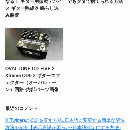
なる！ ギター用振動デバイ
でもタダで捨てられる方法
ス ギター熟成器 鳴らし込
み装置
OVALTONE OD-FIVE 2
Xtreme OD5-2 ギターエフ
ェクター（オーバルトー
ン）回路･内部パーツ画像
最近のコメント
X(Twitter)の英語を直す方法｡日本語に変更する簡単な解決
方法を紹介【表示言語が困った･日本語設定にする方法･