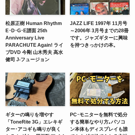
松原正樹 Human Rhythm
JAZZ LIFE 1997年 11月号
E･D･G･E譜面 25th
～2006年 3月号までの28冊
Anniversary Live
です。ジャズギターに興味
PARACHUTE Again! ライ
を持つきっかけの本。
ブDVD 今剛 山木秀夫 高水
健司 J-フュージョン
ギターの鳴りを増やす
PC･モニターを無料で処分
「ToneRite 3G」エレキギ
する簡単なやり方｡パソコ
ター･アコギも鳴りが良く
ン本体もディスプレイも誰