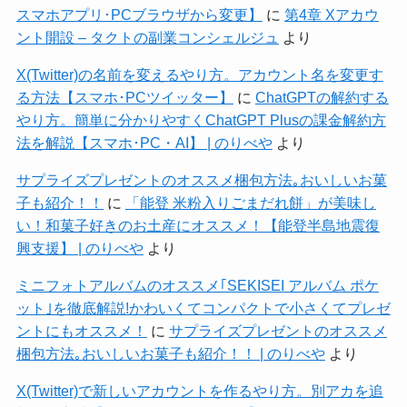
スマホアプリ･PCブラウザから変更】
に
第4章 Xアカウ
ント開設 – タクトの副業コンシェルジュ
より
X(Twitter)の名前を変えるやり方。アカウント名を変更す
る方法【スマホ･PCツイッター】
に
ChatGPTの解約する
やり方。簡単に分かりやすくChatGPT Plusの課金解約方
法を解説【スマホ･PC・AI】 | のりべや
より
サプライズプレゼントのオススメ梱包方法｡おいしいお菓
子も紹介！！
に
「能登 米粉入りごまだれ餅」が美味し
い！和菓子好きのお土産にオススメ！【能登半島地震復
興支援】 | のりべや
より
ミニフォトアルバムのオススメ｢SEKISEI アルバム ポケ
ット｣を徹底解説!かわいくてコンパクトで小さくてプレゼ
ントにもオススメ！
に
サプライズプレゼントのオススメ
梱包方法｡おいしいお菓子も紹介！！ | のりべや
より
X(Twitter)で新しいアカウントを作るやり方。別アカを追