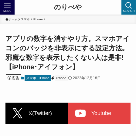
のりべや
MENU
SEARCH
ホーム
スマホ
iPhone
アプリの数字を消すやり方。スマホアイ
コンのバッジを非表示にする設定方法｡
邪魔な数字を表示したくない人は是非!
【iPhone･アイフォン】
広告
2023年12月18日
スマホ
iPhone
iPhone
X(Twitter)
Youtube