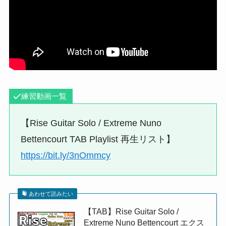
練習動画一覧
【Rise Guitar Solo / Extreme Nuno
Bettencourt TAB Playlist 再生リスト】
https://bit.ly/3nOmmcy
あわせて読みたい
【TAB】Rise Guitar Solo /
Extreme Nuno Bettencourt エクス