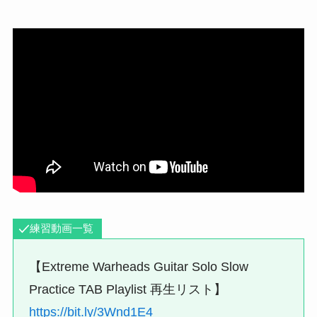
練習動画一覧
【Extreme Warheads Guitar Solo Slow
Practice TAB Playlist 再生リスト】
https://bit.ly/3Wnd1E4