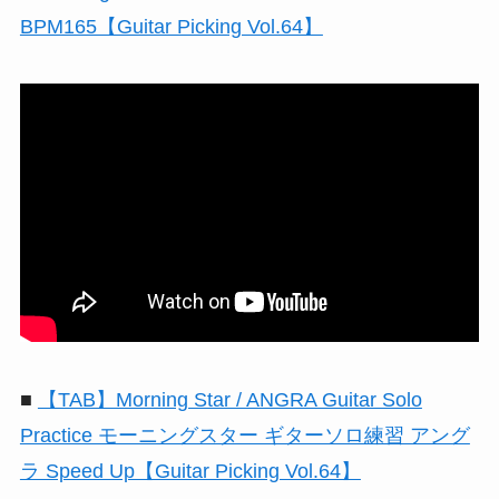
BPM165【Guitar Picking Vol.64】
■
【TAB】Morning Star / ANGRA Guitar Solo
Practice モーニングスター ギターソロ練習 アング
ラ Speed Up【Guitar Picking Vol.64】