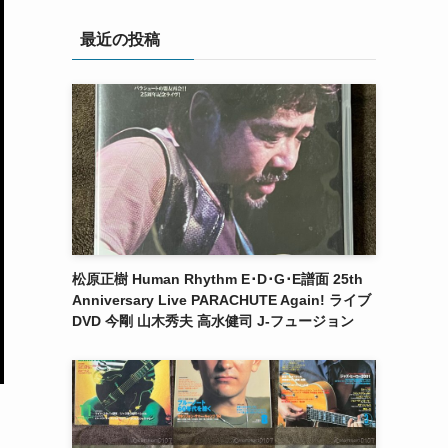
最近の投稿
松原正樹 Human Rhythm E･D･G･E譜面 25th
Anniversary Live PARACHUTE Again! ライブ
DVD 今剛 山木秀夫 高水健司 J-フュージョン