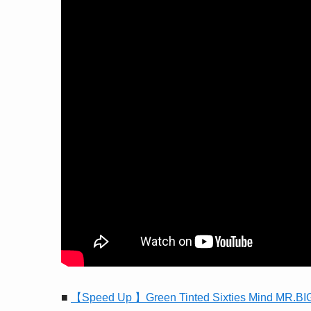
■
【Speed Up 】Green Tinted Sixties Mind