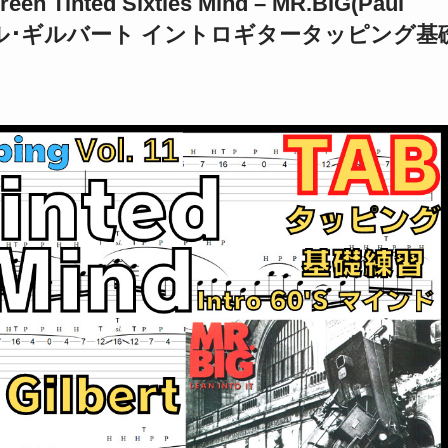
ed Sixties Mind – MR.BIG(Paul
ター ポール･ギルバート イントロギタータッピング基