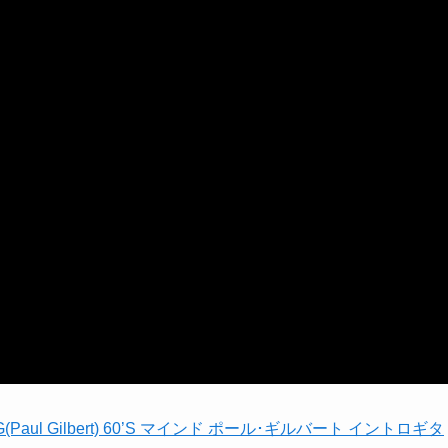
 MR.BIG(Paul Gilbert) 60’S マインド ポール･ギルバート イントロギタ