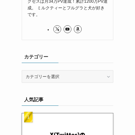
クセスは月34万PV達成！累計1200万PV達
成。 ミルクティーとフルグラと犬が好き
です。
カテゴリー
カ
テ
ゴ
リ
人気記事
ー