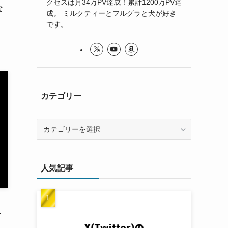
クセスは月34万PV達成！累計1200万PV達
な
成。 ミルクティーとフルグラと犬が好き
です。
カテゴリー
カ
テ
ゴ
リ
人気記事
ー
り
ー