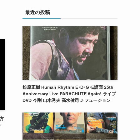
最近の投稿
松原正樹 Human Rhythm E･D･G･E譜面 25th
Anniversary Live PARACHUTE Again! ライブ
DVD 今剛 山木秀夫 高水健司 J-フュージョン
方
方
C