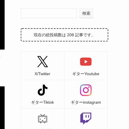
検索
現在の総投稿数は 208 記事です。
な
X/Twitter
ギターYoutube
ギターTiktok
ギターinstagram