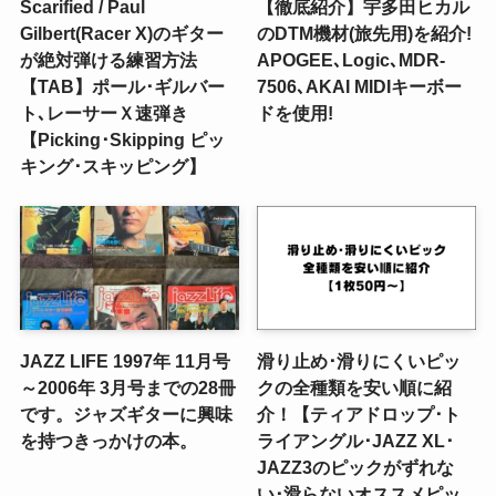
Scarified / Paul
【徹底紹介】宇多田ヒカル
Gilbert(Racer X)のギター
のDTM機材(旅先用)を紹介!
が絶対弾ける練習方法
APOGEE､Logic､MDR-
【TAB】ポール･ギルバー
7506､AKAI MIDIキーボー
ト､レーサーＸ速弾き
ドを使用!
【Picking･Skipping ピッ
キング･スキッピング】
JAZZ LIFE 1997年 11月号
滑り止め･滑りにくいピッ
～2006年 3月号までの28冊
クの全種類を安い順に紹
です。ジャズギターに興味
介！【ティアドロップ･ト
を持つきっかけの本。
ライアングル･JAZZ XL･
JAZZ3のピックがずれな
い･滑らないオススメピッ