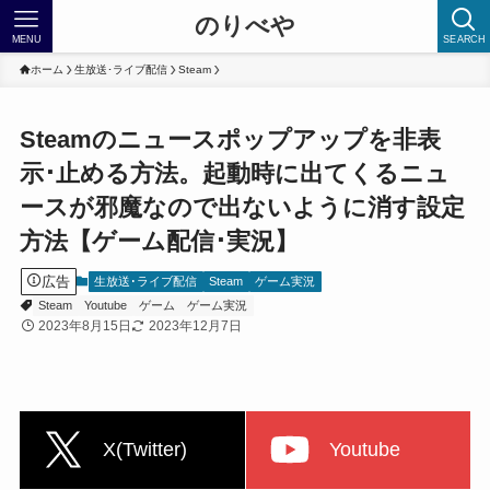
のりべや
MENU
SEARCH
ホーム
生放送･ライブ配信
Steam
Steamのニュースポップアップを非表
示･止める方法。起動時に出てくるニュ
ースが邪魔なので出ないように消す設定
方法【ゲーム配信･実況】
広告
生放送･ライブ配信
Steam
ゲーム実況
Steam
Youtube
ゲーム
ゲーム実況
2023年8月15日
2023年12月7日
X(Twitter)
Youtube