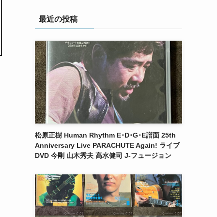
最近の投稿
松原正樹 Human Rhythm E･D･G･E譜面 25th
Anniversary Live PARACHUTE Again! ライブ
DVD 今剛 山木秀夫 高水健司 J-フュージョン