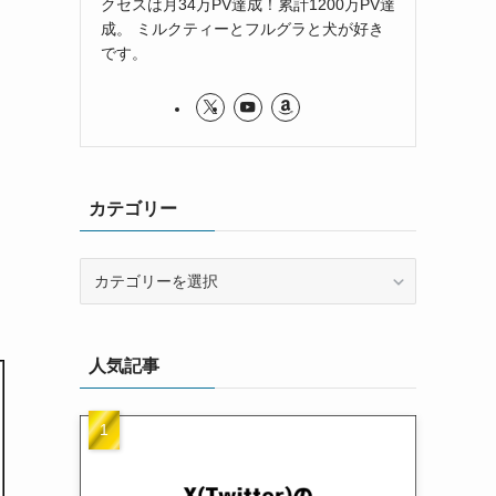
クセスは月34万PV達成！累計1200万PV達
成。 ミルクティーとフルグラと犬が好き
です。
カテゴリー
カ
テ
ゴ
リ
人気記事
ー